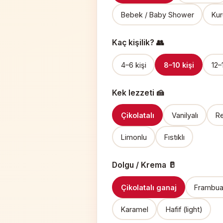
Bebek / Baby Shower
Kur
Kaç kişilik? 👥
4–6 kişi
8–10 kişi
12–
Kek lezzeti 🍰
Çikolatalı
Vanilyalı
Re
Limonlu
Fıstıklı
Dolgu / Krema 🥛
Çikolatalı ganaj
Frambuaz
Karamel
Hafif (light)