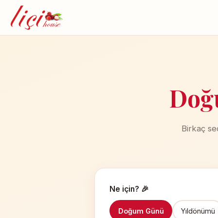
Doğu
Birkaç se
Ne için? 🎉
Doğum Günü
Yıldönümü