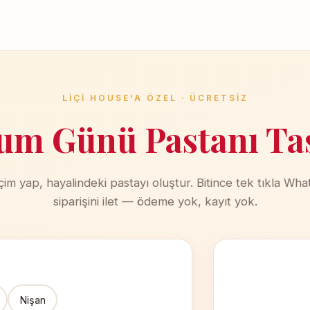
LIÇI HOUSE'A ÖZEL · ÜCRETSIZ
m Günü Pastanı Ta
çim yap, hayalindeki pastayı oluştur. Bitince tek tıkla Wh
siparişini ilet — ödeme yok, kayıt yok.
Nişan