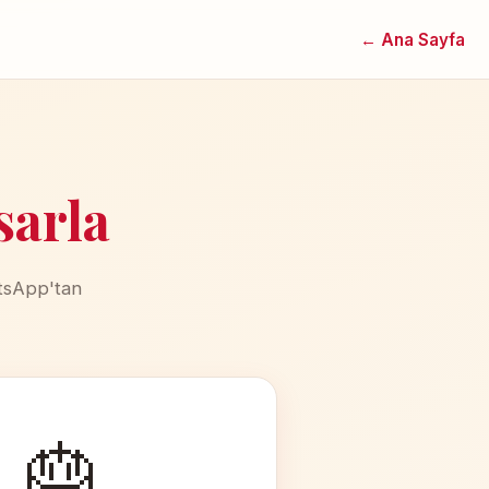
← Ana Sayfa
sarla
atsApp'tan
🎂