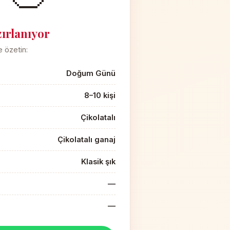
ırlanıyor
 özetin:
Doğum Günü
8–10 kişi
Çikolatalı
Çikolatalı ganaj
Klasik şık
—
—