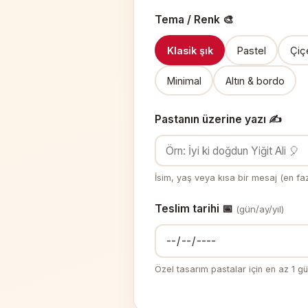
Tema / Renk 🎨
Klasik şık
Pastel
Çiçe
Minimal
Altın & bordo
Pastanın üzerine yazı ✍️
İsim, yaş veya kısa bir mesaj (en fa
Teslim tarihi 📅
(gün/ay/yıl)
Özel tasarım pastalar için en az 1 g