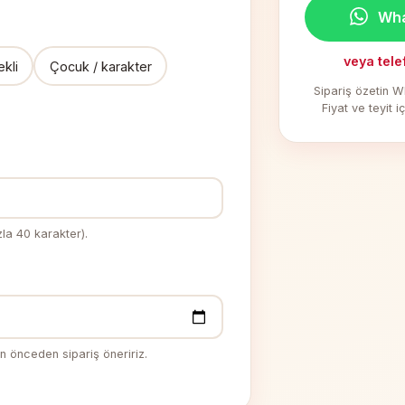
Wha
veya tele
kli
Çocuk / karakter
Sipariş özetin W
Fiyat ve teyit i
zla 40 karakter).
ün önceden sipariş öneririz.