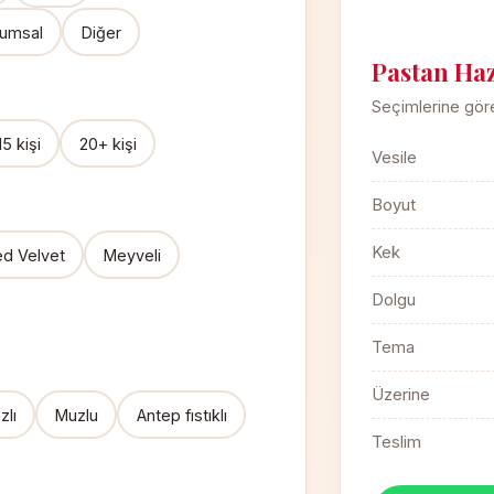
umsal
Diğer
Pastan Haz
Seçimlerine göre
15 kişi
20+ kişi
Vesile
Boyut
Kek
d Velvet
Meyveli
Dolgu
Tema
Üzerine
lı
Muzlu
Antep fıstıklı
Teslim